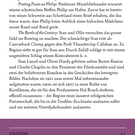
Putting Pants on Philip
: Piedmont Mumblethunder erwartet
seinen schottischen Neffen Philip am Hafen. Zuvor hat er bereits
von seiner Schwester aus Schottland einen Brief erhalten, die ihn
davor warnt, dass Philip beim Anblick eines hübschen Mädchens
ausser Rand und Band gerät.
The Battle of the Century
: Stan und Ollie versuchen das grosse
Geld im Boxring zu machen. Der schmächtige Stan tritt als
Canvasback Clump gegen den Profi Thunderclap Callahan an. Zu
Beginn sieht es gut für Stan aus: Durch Zufall schlägt er mit einem
ungezielten Schlag seinen Kontrahenten k. o.
Stan Laurel und Oliver Hardy gehören neben Buster Keaton
und Charlie Chaplin zu den Pionieren der Filmkomödie und sind
zwei der beliebtesten Komiker in der Geschichte des bewegten
Bildes. Nachdem sie 1921 zum ersten Mal nebeneinander
aufgetreten waren, taten sie sich 1927 in einer Reihe von
Kurzfilmen, die sie für den Produzenten Hal Roach drehten,
offiziell zusammen – der Beginn einer äusserst erfolgreichen
Partnerschaft, die bis in die Tonfilm-Ära hinein andauern sollte
und ein weiteres Vierteljahrhundert andauerte.
2025/2026