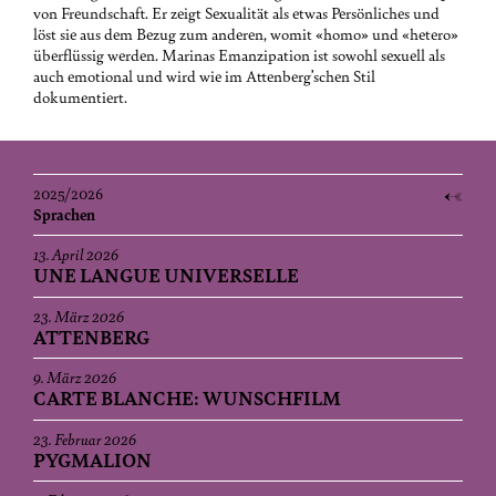
von Freundschaft. Er zeigt Sexualität als etwas Persönliches und
löst sie aus dem Bezug zum anderen, womit «homo» und «hetero»
überflüssig werden. Marinas Emanzipation ist sowohl sexuell als
auch emotional und wird wie im Attenberg’schen Stil
dokumentiert.
2025/2026
Sprachen
13. April 2026
UNE LANGUE UNIVERSELLE
23. März 2026
ATTENBERG
9. März 2026
CARTE BLANCHE: WUNSCHFILM
23. Februar 2026
PYGMALION